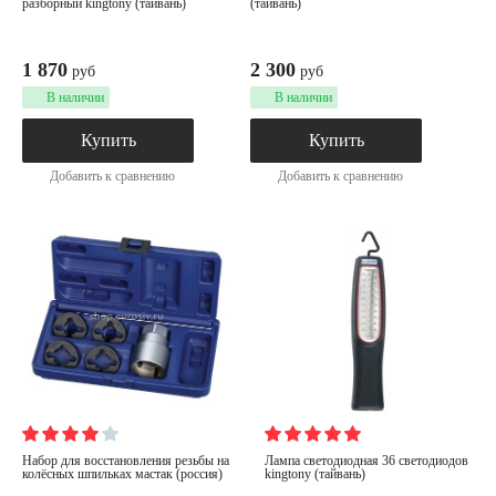
разборный kingtony (тайвань)
(тайвань)
1 870
2 300
руб
руб
В наличии
В наличии
Купить
Купить
Добавить к сравнению
Добавить к сравнению
набор для восстановления резьбы на
лампа светодиодная 36 светодиодов
колёсных шпильках мастак (россия)
kingtony (тайвань)